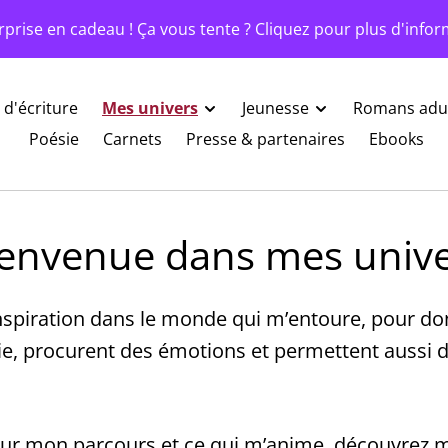
rprise en cadeau ! Ça vous tente ? Cliquez pour plus d'infor
 d'écriture
Mes univers
Jeunesse
Romans adul
Poésie
Carnets
Presse & partenaires
Ebooks
envenue dans mes univ
nspiration dans le monde qui m’entoure, pour donn
e, procurent des émotions et permettent aussi d
 sur mon parcours et ce qui m’anime, découvrez 