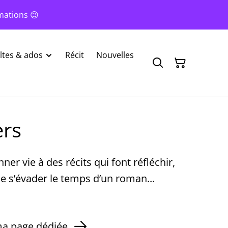
mations 😉
tes & ados
Récit
Nouvelles
ers
er vie à des récits qui font réfléchir,
e s’évader le temps d’un roman...
ma page dédiée.