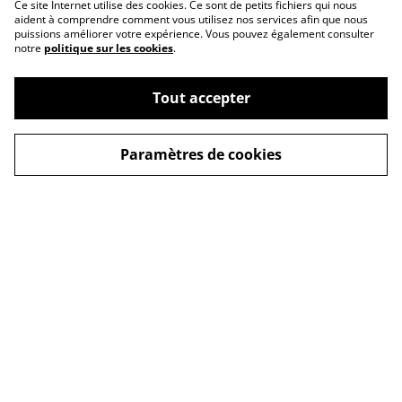
Ce site Internet utilise des cookies. Ce sont de petits fichiers qui nous
aident à comprendre comment vous utilisez nos services afin que nous
puissions améliorer votre expérience. Vous pouvez également consulter
notre
politique sur les cookies
.
Tout accepter
Paramètres de cookies
Qui suis-je ?
Contact
Mes univers
Presse & partenaires
Histoires de vies et
Espace presse &
émotions
chroniqueurs
Inclusion et sujets de
Devenir lecteur
société
partenaire
Mes livres inclusifs
Libraires, revendeurs &
événements
Bien-Être
Livres fantastiques et
imaginaires
Livres collaboratifs