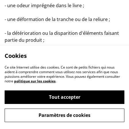
- une odeur imprégnée dans le livre ;
- une déformation de la tranche ou de la reliure ;
- la détérioration ou la disparition d'éléments faisant
partie du produit ;
- toute autre altération empêchant la remise en vente
Cookies
du produit à l’état neuf.
Ce site Internet utilise des cookies. Ce sont de petits fichiers qui nous
aident à comprendre comment vous utilisez nos services afin que nous
puissions améliorer votre expérience. Vous pouvez également consulter
notre
politique sur les cookies
.
Lorsqu’un produit présente une dépréciation résultant
de manipulations allant au-delà de celles nécessaires
Tout accepter
pour en établir la nature et les caractéristiques, le
montant remboursé pourra être diminué
Paramètres de cookies
proportionnellement à cette dépréciation.