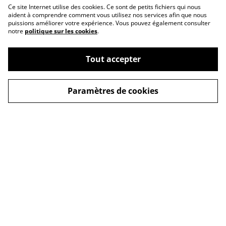
Ce site Internet utilise des cookies. Ce sont de petits fichiers qui nous
aident à comprendre comment vous utilisez nos services afin que nous
puissions améliorer votre expérience. Vous pouvez également consulter
notre
politique sur les cookies
.
Tout accepter
Paramètres de cookies
Qui suis-je ?
Contact
Mes univers
Presse & partenaires
Histoires de vies et
Espace presse &
émotions
chroniqueurs
Inclusion et sujets de
Devenir lecteur
société
partenaire
Mes livres inclusifs
Libraires, revendeurs &
événements
Bien-Être
Livres fantastiques et
imaginaires