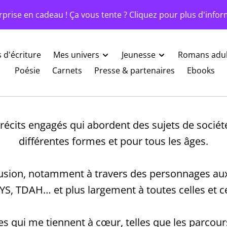
rprise en cadeau ! Ça vous tente ? Cliquez pour plus d'infor
s d'écriture
Mes univers
Jeunesse
Romans adul
Poésie
Carnets
Presse & partenaires
Ebooks
s récits engagés qui abordent des sujets de socié
différentes formes et pour tous les âges.
nclusion, notamment à travers des personnages 
YS, TDAH… et plus largement à toutes celles et c
qui me tiennent à cœur, telles que les parcours d