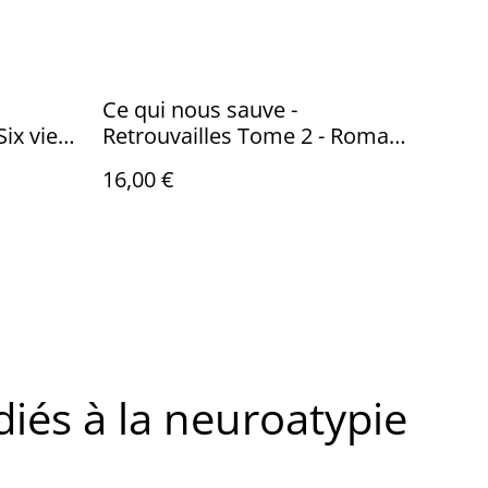
Ce qui nous sauve -
ix vies.
Retrouvailles Tome 2 - Roman
 temps.
feel-good sur l’amitié et la
16,00 €
reconstruction
diés à la neuroatypie