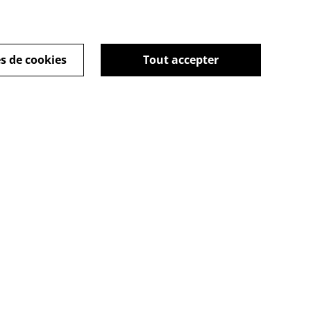
s de cookies
Tout accepter
aires
Conditions générales
Politique de cookies
Politique de
confidentialité
urs &