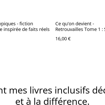
ypiques - fiction
Ce qu'on devient -
e inspirée de faits réels
Retrouvailles Tome 1 : S
Une amitié qui défie le
16,00 €
Leur seconde chance.
mes livres inclusifs dé
et à la différence.