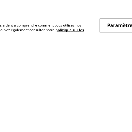
Paramètre
 nous aident à comprendre comment vous utilisez nos
 pouvez également consulter notre
politique sur les
act
Mes univers
Presse & parten
Histoires de vies et
Espace presse &
émotions
chroniqueurs
Inclusion et sujets de
Devenir lecteur
société
partenaire
Mes livres inclusifs
Libraires, revende
événements
Bien-Être
Livres fantastiques et
imaginaires
Livres collaboratifs