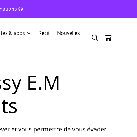
mations 😉
tes & ados
Récit
Nouvelles
ssy E.M
its
êver et vous permettre de vous évader.