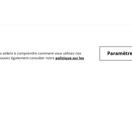
Paramètre
 nous aident à comprendre comment vous utilisez nos
 pouvez également consulter notre
politique sur les
act
Mes univers
Presse & parten
Histoires de vies et
Espace presse &
émotions
chroniqueurs
Inclusion et sujets de
Devenir lecteur
société
partenaire
Mes livres inclusifs
Libraires, revende
événements
Bien-Être
Livres fantastiques et
imaginaires