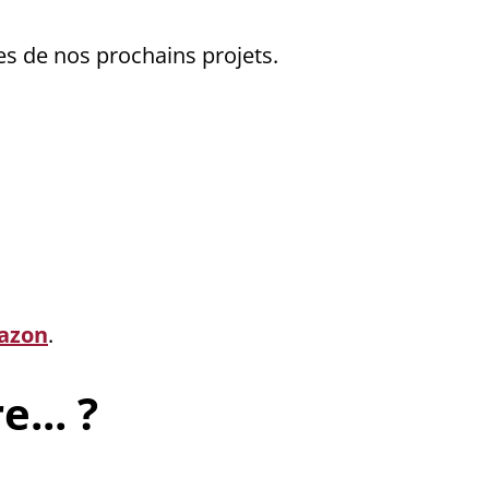
ies de nos prochains projets.
azon
.
... ?