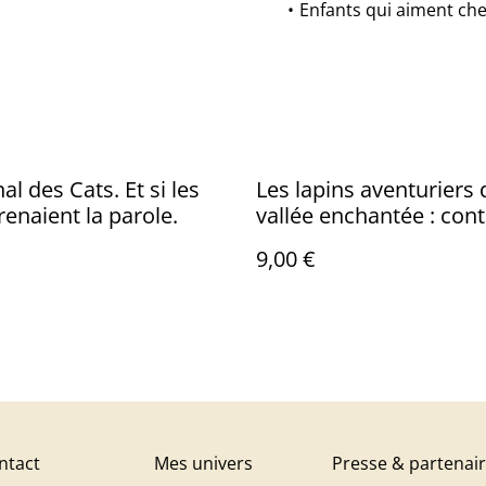
Enfants qui aiment che
al des Cats. Et si les
Les lapins aventuriers 
renaient la parole.
vallée enchantée : con
illustré
9,00 €
ntact
Mes univers
Presse & partenai