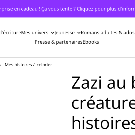
rprise en cadeau ! Ça vous tente ? Cliquez pour plus d'infor
d'écriture
Mes univers
Jeunesse
Romans adultes & ados
Presse & partenaires
Ebooks
 : Mes histoires à colorier
Zazi au 
créatur
histoire