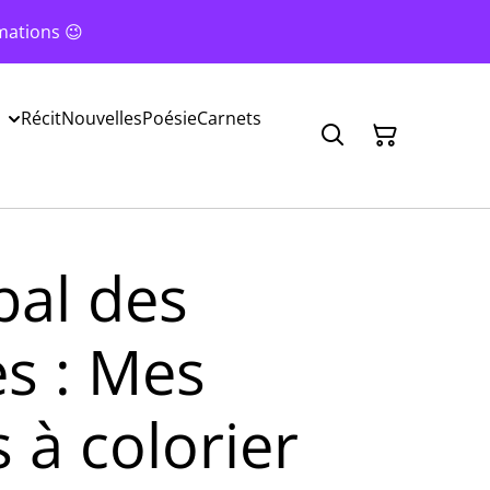
mations 😉
Récit
Nouvelles
Poésie
Carnets
bal des
es : Mes
s à colorier