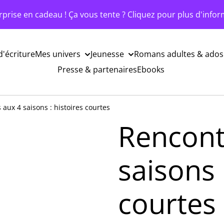
rprise en cadeau ! Ça vous tente ? Cliquez pour plus d'infor
d'écriture
Mes univers
Jeunesse
Romans adultes & ados
Presse & partenaires
Ebooks
aux 4 saisons : histoires courtes
Rencont
saisons 
courtes