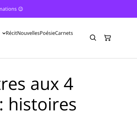
mations 😉
Récit
Nouvelles
Poésie
Carnets
res aux 4
: histoires